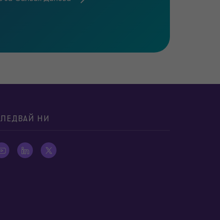
знания, за да имат нашите клиенти
аем какво може да се обърка при
еско познаване на МСФО и други
 е готов да им помогне да балансират
от публичния сектор и имат секторна
тия и предприятия от обществен
ЛЕДВАЙ НИ
СФО 16, МСФО 17