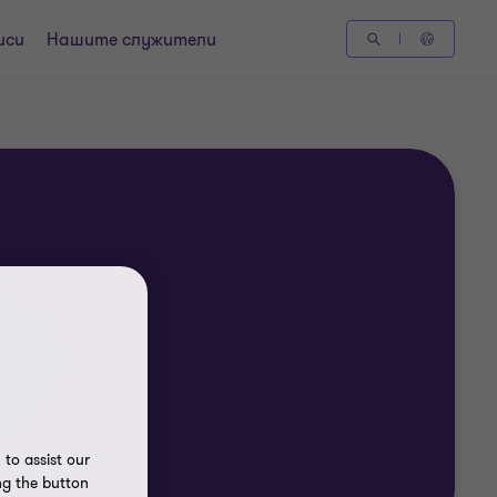
иси
Нашите служители
to assist our
ng the button