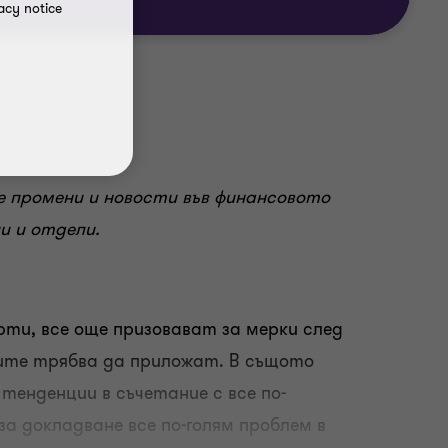
acy notice
 промени и новости във финансовото
и и отдели.
ти, все още призовават за мерки след
иите трябва да приложат. В същото
тенденции в съчетание с все по-
а докладване все по-голям проблем в