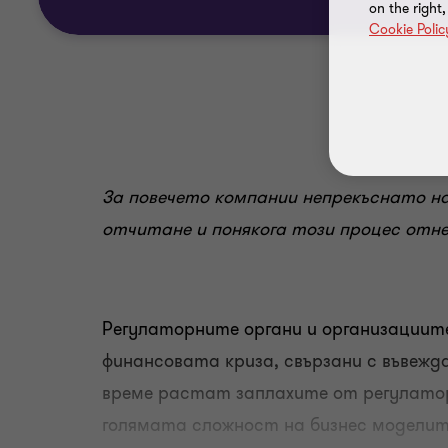
on the right
Cookie Polic
За повечето компании непрекъснато н
отчитане и понякога този процес отне
Регулаторните органи и организациит
финансовата криза, свързани с въвеж
време растат заплахите от регулаторн
голямата сложност на бизнес моделите