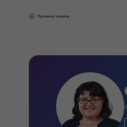
днешно време.
Прочети повече
Лицата и управляващите органи, пре
финансовите дирекции и отдели: проз
изпълнението и финансово отчитане, 
разбирането за предстоящите промени
гласуват органите на управление и ре
промените в стандартите за финансов
необходимите експертни познания цел
Какво предлагаме