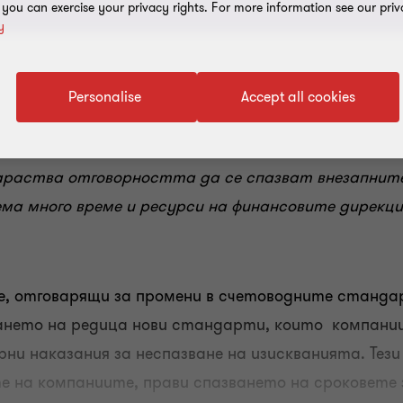
, you can exercise your privacy rights. For more information see our priv
y
Personalise
Accept all cookies
араства отговорността да се спазват внезапните
ма много време и ресурси на финансовите дирекци
е, отговарящи за промени в счетоводните стандар
дането на редица нови стандарти, които компан
и наказания за неспазване на изискванията. Тези 
 на компаниите, прави спазването на сроковете з