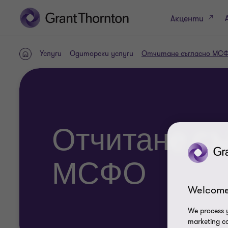
Акценти
Услуги
Одиторски услуги
Отчитане съгласно МС
Начална
Страница
Отчитане съ
МСФО
Welcome
We process y
marketing ca