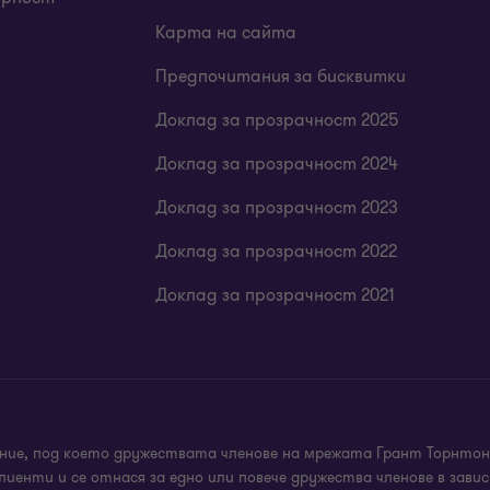
руга база за отчитане, основно за преминаване о
Карта на сайта
рупата и оптимизация
ка насоченост
Предпочитания за бисквитки
 специфични области на МСФО
Доклад за прозрачност 2025
водна политика и прегледи и актуализации на сче
Доклад за прозрачност 2024
етни индустрии или съобразени с конкретни орган
Доклад за прозрачност 2023
Доклад за прозрачност 2022
Доклад за прозрачност 2021
ние, под което дружествата членове на мрежата Грант Торнтон
лиенти и се отнася за едно или повече дружества членове в за