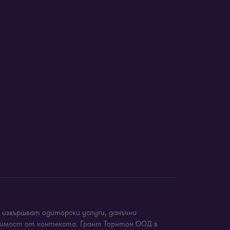
т / към МСФО и НСС
товодната политика
изации
 извършват одиторски услуги, данъчни
висимост от контекста. Грант Торнтон ООД в