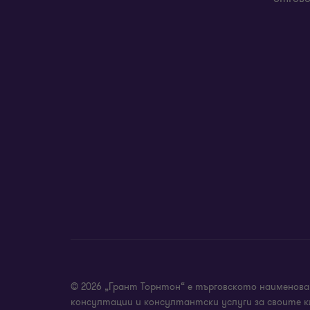
ангажименти за преминаване към д
преструктуриране в рамките на г
счетоводни документи с техничес
консултации относно конкретни и
изготвяне на наръчници със счето
специализирани обучения за конкр
© 2026 „Грант Торнтон“ е търговското наименова
консултации и консултантски услуги за своите к