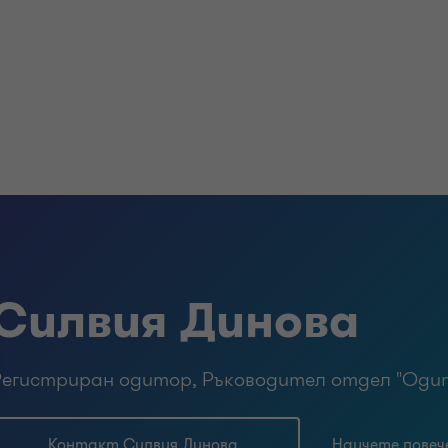
д които компаниите отчитат дейността си имат 
рачност на оповестяването, алтернативни финанс
което превъзхожда конкурентите. За финансовите
 в финансовите отчети е от ключово значение за
гулаторите. Намирането и задържането на профес
о отчитане, е предизвикателство и неоправдано в
огодишно.
Силвия Динова
Регистриран одитор, Ръководител отдел "Оди
Контакт Силвия Динова
Научете повеч