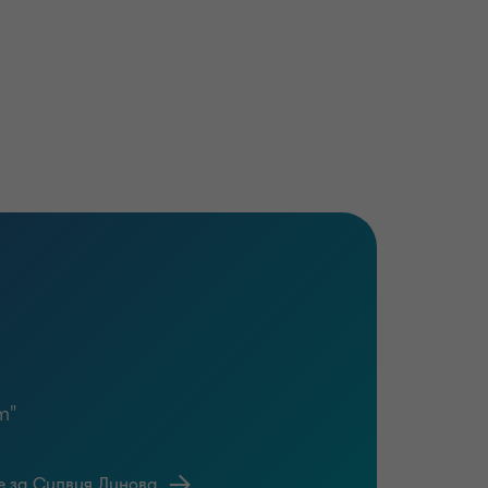
нарастващи изисквания към
ови показатели за проследяване на
 директори и финансовите мениджъри
 гарантиране на доверието, което им
ионалисти, които да са в час с
исок разход, ако не ви трябват
т"
е за Силвия Динова