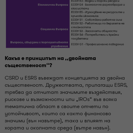
Какъв е принципът на ,,двойната
същественост‘‘?
CSRD и ESRS въвеждат концепцията за двойна
същественост. Дружествата, прилагащи ESRS,
трябва да отчитат значимите въздействия,
рискове и възможности или „IROs“ във всяка
тематична област в своите отчети по
устойчивост, които са както финансово
значими (вън навътре), така и влияят на
хората и околната среда (вътре навън).