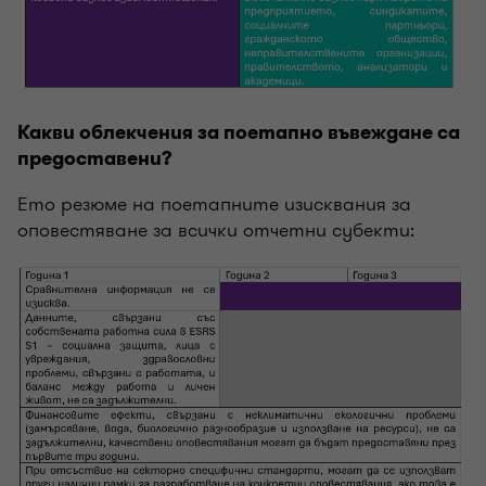
Какви облекчения за поетапно въвеждане са
предоставени?
Ето резюме на поетапните изисквания за
оповестяване за всички отчетни субекти: