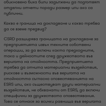
обикновено биха били задължени да подготвят
отделни отчети поради размер или ако са
публични.
Какво е граница на докладване и какво трябва
да се вземе предвид?
CSRD разширява границата на докладване за
предприятията извън техните собствени
операции, за да включи както предходните,
така и дейностите след дружеството във
веригата на стойността. Предприятието
трябва да отчита материални въздействия,
рискове и възможности във веригата на
стойността съгласно оповестяванията на
ESRS или, ако съществуват други материални
въздействия, не обхванати от ESRS, да включи
специфични за дружеството оповестявания.
Това се отнася за всички равнища във веригата