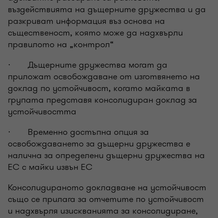
въздействията на дъщерните дружества и да
разкриват информация въз основа на
същественост, която може да надхвърли
правилото на „контрол“
· Дъщерните дружества могат да
приложат освобождаване от изготвянето на
доклад по устойчивост, когато майката в
групата представя консолидиран доклад за
устойчивостта
· Временно достъпна опция за
освобождаването за дъщерни дружества е
налична за определени дъщерни дружества на
ЕС с майки извън ЕС
Консолидираното докладване на устойчивост
също се прилага за отчетите по устойчивост
и надхвърля изискванията за консолидиране,