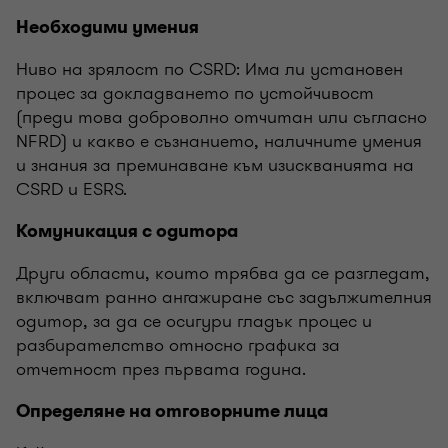
Необходими умения
Ниво на зрялост по CSRD: Има ли установен
процес за докладването по устойчивост
(преди това доброволно отчитан или съгласно
NFRD) и какво е съзнанието, наличните умения
и знания за преминаване към изискванията на
CSRD и ESRS.
Комуникация с одитора
Други области, които трябва да се разгледат,
включват ранно ангажиране със задължителния
одитор, за да се осигури гладък процес и
разбирателство относно графика за
отчетност през първата година.
Определяне на отговорните лица